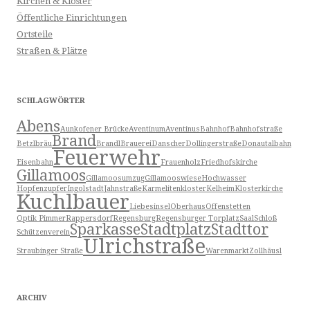
Kirchen & Klöster
Öffentliche Einrichtungen
Ortsteile
Straßen & Plätze
SCHLAGWÖRTER
Abens
Aunkofener Brücke
Aventinum
Aventinus
Bahnhof
Bahnhofstraße
Brand
Betzlbräu
Brandl
Brauerei
Danscher
Dollingerstraße
Donautalbahn
Feuerwehr
Eisenbahn
Frauenholz
Friedhofskirche
Gillamoos
Gillamoosumzug
Gillamooswiese
Hochwasser
Hopfenzupfer
Ingolstadt
Jahnstraße
Karmelitenkloster
Kelheim
Klosterkirche
Kuchlbauer
Liebesinsel
Oberhaus
Offenstetten
Optik Pimmer
Rappersdorf
Regensburg
Regensburger Torplatz
Saal
Schloß
Sparkasse
Stadtplatz
Stadttor
Schützenverein
Ulrichstraße
Straubinger Straße
Warenmarkt
Zollhäusl
ARCHIV