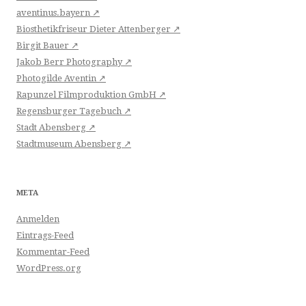
aventinus.bayern ↗
Biosthetikfriseur Dieter Attenberger ↗
Birgit Bauer ↗
Jakob Berr Photography ↗
Photogilde Aventin ↗
Rapunzel Filmproduktion GmbH ↗
Regensburger Tagebuch ↗
Stadt Abensberg ↗
Stadtmuseum Abensberg ↗
META
Anmelden
Eintrags-Feed
Kommentar-Feed
WordPress.org