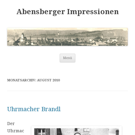
Abensberger Impressionen
Zum
Menü
Inhalt
springen
MONATSARCHIV:
AUGUST 2010
Uhrmacher Brandl
Der
Uhrmac