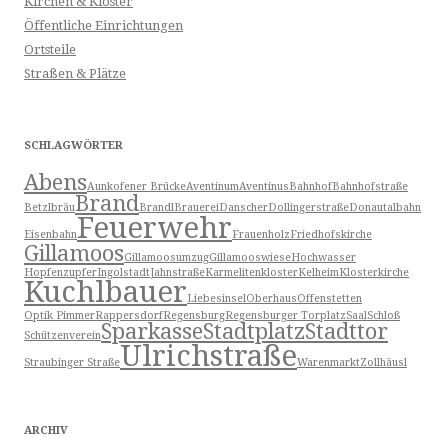
Kirchen & Klöster
Öffentliche Einrichtungen
Ortsteile
Straßen & Plätze
SCHLAGWÖRTER
Abens
Aunkofener Brücke
Aventinum
Aventinus
Bahnhof
Bahnhofstraße
Brand
Betzlbräu
Brandl
Brauerei
Danscher
Dollingerstraße
Donautalbahn
Feuerwehr
Eisenbahn
Frauenholz
Friedhofskirche
Gillamoos
Gillamoosumzug
Gillamooswiese
Hochwasser
Hopfenzupfer
Ingolstadt
Jahnstraße
Karmelitenkloster
Kelheim
Klosterkirche
Kuchlbauer
Liebesinsel
Oberhaus
Offenstetten
Optik Pimmer
Rappersdorf
Regensburg
Regensburger Torplatz
Saal
Schloß
Sparkasse
Stadtplatz
Stadttor
Schützenverein
Ulrichstraße
Straubinger Straße
Warenmarkt
Zollhäusl
ARCHIV