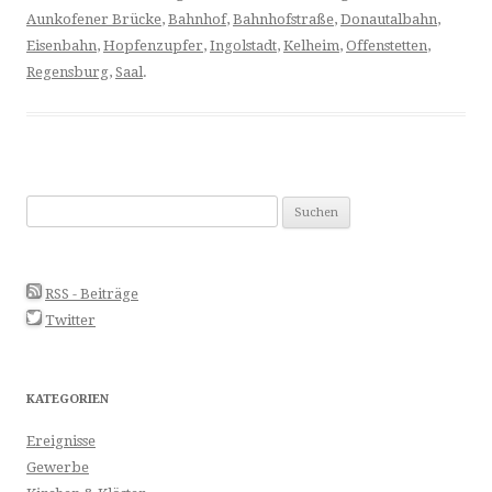
Aunkofener Brücke
,
Bahnhof
,
Bahnhofstraße
,
Donautalbahn
,
Eisenbahn
,
Hopfenzupfer
,
Ingolstadt
,
Kelheim
,
Offenstetten
,
Regensburg
,
Saal
.
Suchen
nach:
RSS - Beiträge
Twitter
KATEGORIEN
Ereignisse
Gewerbe