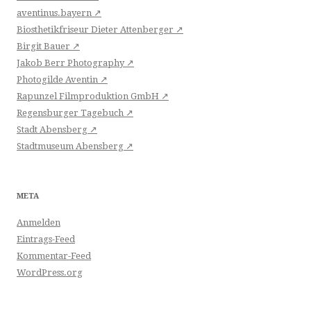
aventinus.bayern ↗
Biosthetikfriseur Dieter Attenberger ↗
Birgit Bauer ↗
Jakob Berr Photography ↗
Photogilde Aventin ↗
Rapunzel Filmproduktion GmbH ↗
Regensburger Tagebuch ↗
Stadt Abensberg ↗
Stadtmuseum Abensberg ↗
META
Anmelden
Eintrags-Feed
Kommentar-Feed
WordPress.org