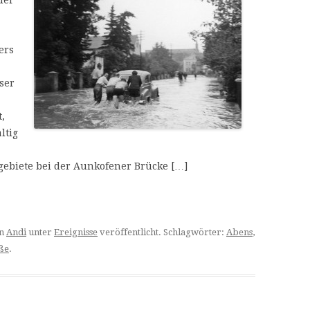
der
ers
ser
,
ltig
iete bei der Aunkofener Brücke […]
n
Andi
unter
Ereignisse
veröffentlicht. Schlagwörter:
Abens
,
ße
.