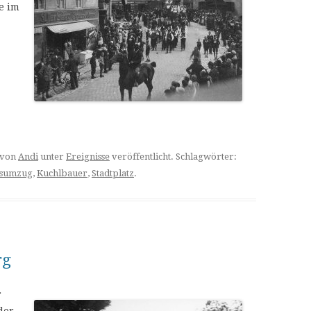
e im
von
Andi
unter
Ereignisse
veröffentlicht. Schlagwörter:
osumzug
,
Kuchlbauer
,
Stadtplatz
.
rg
r