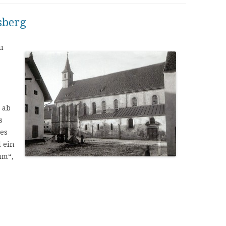
LITERATUR UND QUELLE
sberg
u
 ab
s
es
 ein
um“,