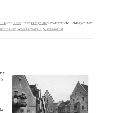
2016
von
Andi
unter
Ereignisse
veröffentlicht. Schlagwörter:
uchlbauer
,
Schützenverein
,
Warenmarkt
.
zug
en
tz