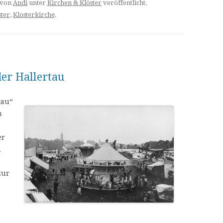
von
Andi
unter
Kirchen & Klöster
veröffentlicht.
ster
,
Klosterkirche
.
der Hallertau
tau“
n
er
n
zur