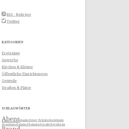
N
RSS - Beiträge
Twitter
KATEGORIEN
Ereignisse
Gewerbe
Kirchen & Klöster
Öffentliche Einrichtungen
Ortsteile
Straßen & Plätze
SCHLAGWÖRTER
Abens
Aunkofener Brücke
Aventinum
Aventinus
Bahnhof
Bahnhofstraße
Betzlbräu