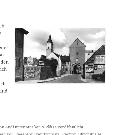
ch
s
ener
das
 den
uch
ich
 und
on
Andi
unter
Straßen & Plätze
veröffentlicht.
ger Tor
,
Regensburger Torplatz
,
Stadttor
,
Ulrichstraße
.