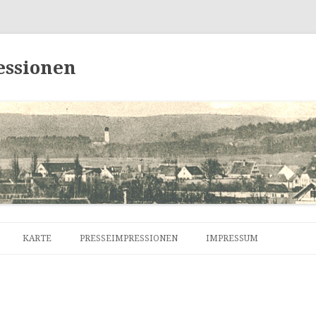
essionen
Zum
Inhalt
KARTE
PRESSEIMPRESSIONEN
IMPRESSUM
springen
DATENSCHUTZERKLÄRU
KONTAKT