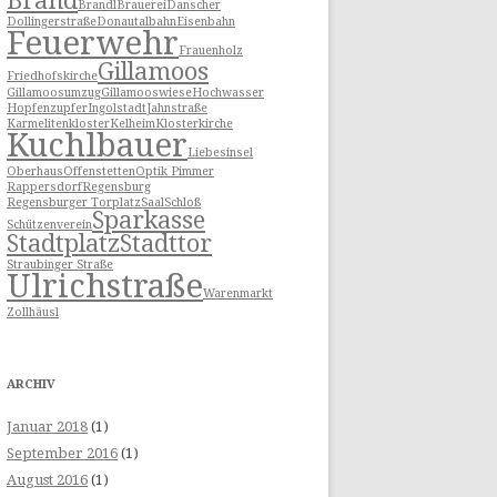
Brand
Brandl
Brauerei
Danscher
Dollingerstraße
Donautalbahn
Eisenbahn
Feuerwehr
Frauenholz
Gillamoos
Friedhofskirche
Gillamoosumzug
Gillamooswiese
Hochwasser
Hopfenzupfer
Ingolstadt
Jahnstraße
Karmelitenkloster
Kelheim
Klosterkirche
Kuchlbauer
Liebesinsel
Oberhaus
Offenstetten
Optik Pimmer
Rappersdorf
Regensburg
Regensburger Torplatz
Saal
Schloß
Sparkasse
Schützenverein
Stadtplatz
Stadttor
Straubinger Straße
Ulrichstraße
Warenmarkt
Zollhäusl
ARCHIV
Januar 2018
(1)
September 2016
(1)
August 2016
(1)