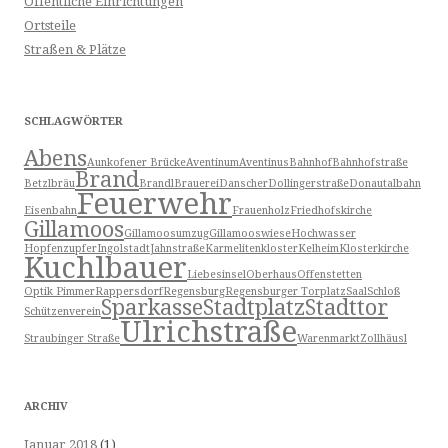
Öffentliche Einrichtungen
Ortsteile
Straßen & Plätze
SCHLAGWÖRTER
Abens
Aunkofener Brücke
Aventinum
Aventinus
Bahnhof
Bahnhofstraße
Brand
Betzlbräu
Brandl
Brauerei
Danscher
Dollingerstraße
Donautalbahn
Feuerwehr
Eisenbahn
Frauenholz
Friedhofskirche
Gillamoos
Gillamoosumzug
Gillamooswiese
Hochwasser
Hopfenzupfer
Ingolstadt
Jahnstraße
Karmelitenkloster
Kelheim
Klosterkirche
Kuchlbauer
Liebesinsel
Oberhaus
Offenstetten
Optik Pimmer
Rappersdorf
Regensburg
Regensburger Torplatz
Saal
Schloß
Sparkasse
Stadtplatz
Stadttor
Schützenverein
Ulrichstraße
Straubinger Straße
Warenmarkt
Zollhäusl
ARCHIV
Januar 2018
(1)