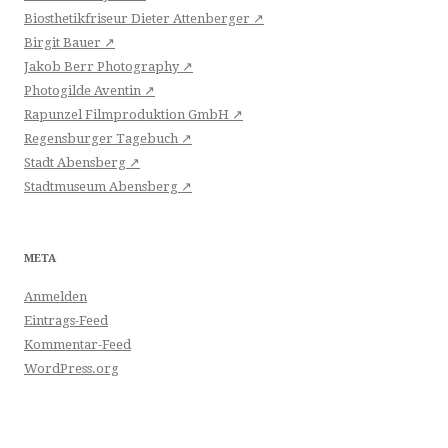
Biosthetikfriseur Dieter Attenberger ↗
Birgit Bauer ↗
Jakob Berr Photography ↗
Photogilde Aventin ↗
Rapunzel Filmproduktion GmbH ↗
Regensburger Tagebuch ↗
Stadt Abensberg ↗
Stadtmuseum Abensberg ↗
META
Anmelden
Eintrags-Feed
Kommentar-Feed
WordPress.org