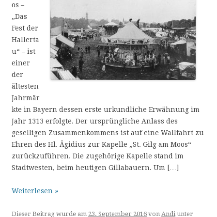
os –
„Das
Fest der
Hallerta
u“ – ist
einer
der
ältesten
Jahrmär
kte in Bayern dessen erste urkundliche Erwähnung im
Jahr 1313 erfolgte. Der ursprüngliche Anlass des
geselligen Zusammenkommens ist auf eine Wallfahrt zu
Ehren des Hl. Ägidius zur Kapelle „St. Gilg am Moos“
zurückzuführen. Die zugehörige Kapelle stand im
Stadtwesten, beim heutigen Gillabauern. Um […]
Weiterlesen »
Dieser Beitrag wurde am
23. September 2016
von
Andi
unter