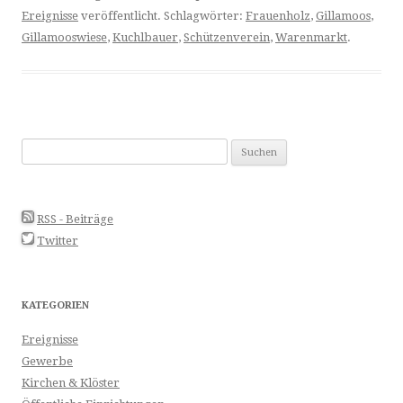
Ereignisse
veröffentlicht. Schlagwörter:
Frauenholz
,
Gillamoos
,
Gillamooswiese
,
Kuchlbauer
,
Schützenverein
,
Warenmarkt
.
Suchen
nach:
RSS - Beiträge
Twitter
KATEGORIEN
Ereignisse
Gewerbe
Kirchen & Klöster