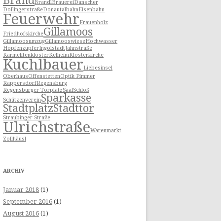
Brand
Brandl
Brauerei
Danscher
Dollingerstraße
Donautalbahn
Eisenbahn
Feuerwehr
Frauenholz
Gillamoos
Friedhofskirche
Gillamoosumzug
Gillamooswiese
Hochwasser
Hopfenzupfer
Ingolstadt
Jahnstraße
Karmelitenkloster
Kelheim
Klosterkirche
Kuchlbauer
Liebesinsel
Oberhaus
Offenstetten
Optik Pimmer
Rappersdorf
Regensburg
Regensburger Torplatz
Saal
Schloß
Sparkasse
Schützenverein
Stadtplatz
Stadttor
Straubinger Straße
Ulrichstraße
Warenmarkt
Zollhäusl
ARCHIV
Januar 2018
(1)
September 2016
(1)
August 2016
(1)