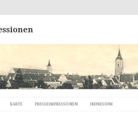
essionen
Zum
Inhalt
KARTE
PRESSEIMPRESSIONEN
IMPRESSUM
springen
DATENSCHUTZERKLÄRU
KONTAKT