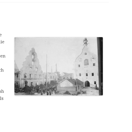
LITERATUR UND QUELLE
e
die
gen
ch
e
ph
ls