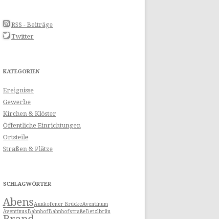
N
RSS - Beiträge
Twitter
KATEGORIEN
Ereignisse
Gewerbe
Kirchen & Klöster
Öffentliche Einrichtungen
Ortsteile
Straßen & Plätze
SCHLAGWÖRTER
Abens
Aunkofener Brücke
Aventinum
Aventinus
Bahnhof
Bahnhofstraße
Betzlbräu