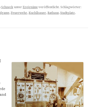
n
Schneck
unter
Ereignisse
veröffentlicht. Schlagwörter:
dgasse
,
Feuerwehr
,
Kuchlbauer
,
Rathaus
,
Stadtplatz
,
g
e
urde
rand