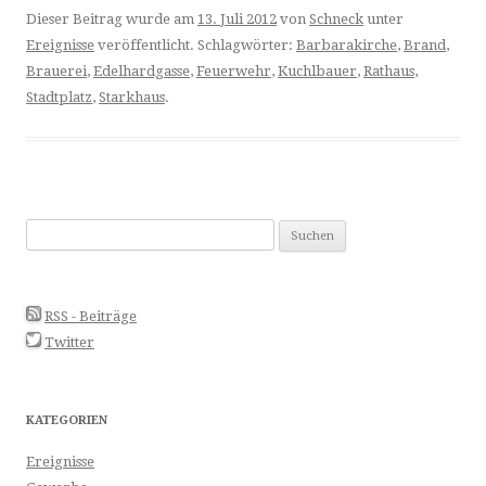
Dieser Beitrag wurde am
13. Juli 2012
von
Schneck
unter
Ereignisse
veröffentlicht. Schlagwörter:
Barbarakirche
,
Brand
,
Brauerei
,
Edelhardgasse
,
Feuerwehr
,
Kuchlbauer
,
Rathaus
,
Stadtplatz
,
Starkhaus
.
Suchen
nach:
RSS - Beiträge
Twitter
KATEGORIEN
Ereignisse