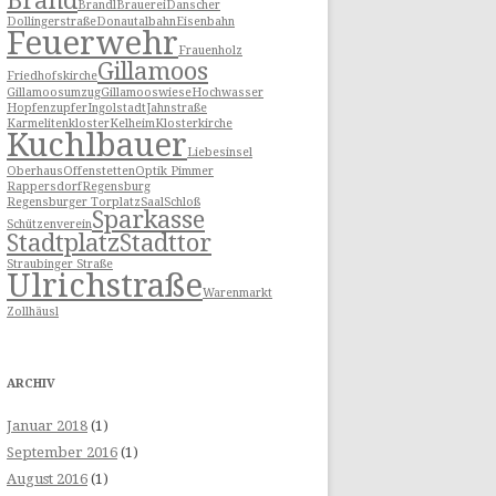
Brand
Brandl
Brauerei
Danscher
Dollingerstraße
Donautalbahn
Eisenbahn
Feuerwehr
Frauenholz
Gillamoos
Friedhofskirche
Gillamoosumzug
Gillamooswiese
Hochwasser
Hopfenzupfer
Ingolstadt
Jahnstraße
Karmelitenkloster
Kelheim
Klosterkirche
Kuchlbauer
Liebesinsel
Oberhaus
Offenstetten
Optik Pimmer
Rappersdorf
Regensburg
Regensburger Torplatz
Saal
Schloß
Sparkasse
Schützenverein
Stadtplatz
Stadttor
Straubinger Straße
Ulrichstraße
Warenmarkt
Zollhäusl
ARCHIV
Januar 2018
(1)
September 2016
(1)
August 2016
(1)