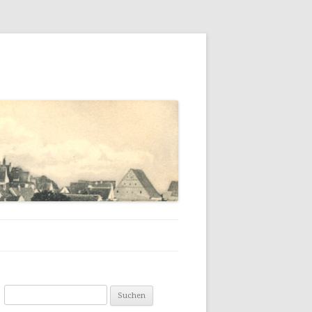
NG
Suchen
nach: