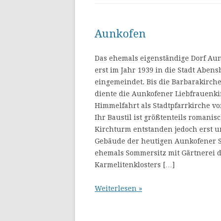
Aunkofen
Das ehemals eigenständige Dorf Au
erst im Jahr 1939 in die Stadt Abens
eingemeindet. Bis die Barbarakirch
diente die Aunkofener Liebfrauenki
Himmelfahrt als Stadtpfarrkirche v
Ihr Baustil ist größtenteils romanis
Kirchturm entstanden jedoch erst u
Gebäude der heutigen Aunkofener 
ehemals Sommersitz mit Gärtnerei 
Karmelitenklosters […]
Weiterlesen »