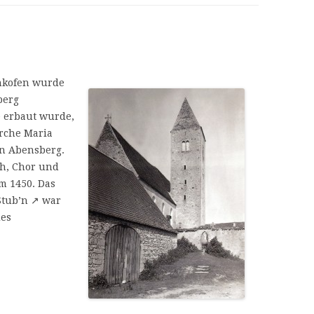
LITERATUR UND QUELLE
nkofen wurde
berg
e erbaut wurde,
rche Maria
on Abensberg.
ch, Chor und
m 1450. Das
Stub’n ↗ war
des