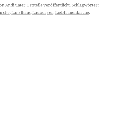
on
Andi
unter
Ortsteile
veröffentlicht. Schlagwörter:
irche
,
Lanzlhaus
,
Lauberger
,
Liebfrauenkirche
.