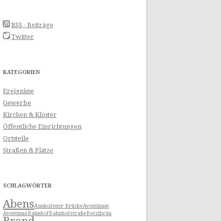
N
RSS - Beiträge
Twitter
KATEGORIEN
Ereignisse
Gewerbe
Kirchen & Klöster
Öffentliche Einrichtungen
Ortsteile
Straßen & Plätze
SCHLAGWÖRTER
Abens
Aunkofener Brücke
Aventinum
Aventinus
Bahnhof
Bahnhofstraße
Betzlbräu