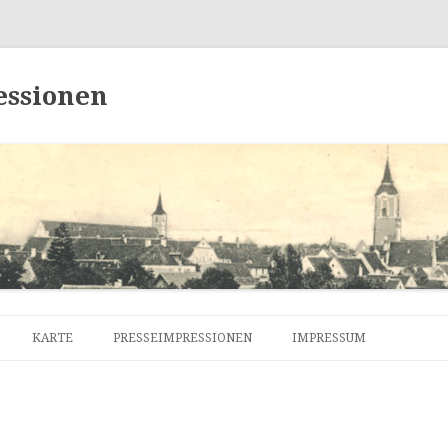
essionen
Zum
Inhalt
KARTE
PRESSEIMPRESSIONEN
IMPRESSUM
springen
DATENSCHUTZERKLÄRU
KONTAKT