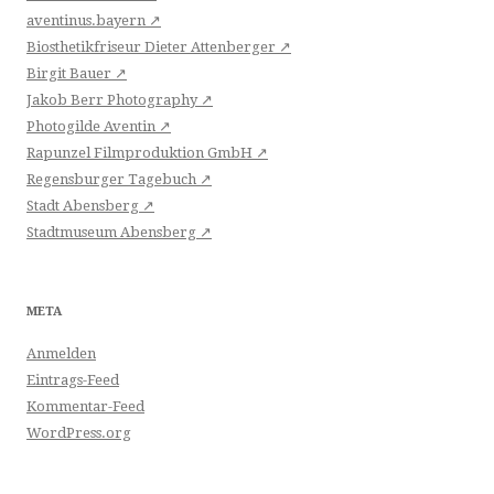
aventinus.bayern ↗
Biosthetikfriseur Dieter Attenberger ↗
Birgit Bauer ↗
Jakob Berr Photography ↗
Photogilde Aventin ↗
Rapunzel Filmproduktion GmbH ↗
Regensburger Tagebuch ↗
Stadt Abensberg ↗
Stadtmuseum Abensberg ↗
META
Anmelden
Eintrags-Feed
Kommentar-Feed
WordPress.org