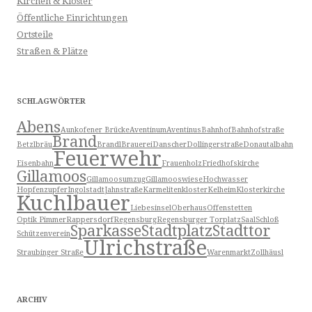
Kirchen & Klöster
Öffentliche Einrichtungen
Ortsteile
Straßen & Plätze
SCHLAGWÖRTER
Abens
Aunkofener Brücke
Aventinum
Aventinus
Bahnhof
Bahnhofstraße
Brand
Betzlbräu
Brandl
Brauerei
Danscher
Dollingerstraße
Donautalbahn
Feuerwehr
Eisenbahn
Frauenholz
Friedhofskirche
Gillamoos
Gillamoosumzug
Gillamooswiese
Hochwasser
Hopfenzupfer
Ingolstadt
Jahnstraße
Karmelitenkloster
Kelheim
Klosterkirche
Kuchlbauer
Liebesinsel
Oberhaus
Offenstetten
Optik Pimmer
Rappersdorf
Regensburg
Regensburger Torplatz
Saal
Schloß
Sparkasse
Stadtplatz
Stadttor
Schützenverein
Ulrichstraße
Straubinger Straße
Warenmarkt
Zollhäusl
ARCHIV