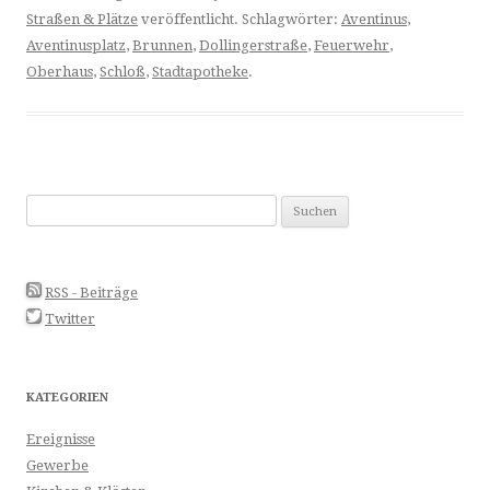
Straßen & Plätze
veröffentlicht. Schlagwörter:
Aventinus
,
Aventinusplatz
,
Brunnen
,
Dollingerstraße
,
Feuerwehr
,
Oberhaus
,
Schloß
,
Stadtapotheke
.
Suchen
nach:
RSS - Beiträge
Twitter
KATEGORIEN
Ereignisse
Gewerbe