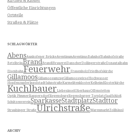
Kirchen & Klöster
Öffentliche Einrichtungen
Ortsteile
Straßen & Plätze
SCHLAGWÖRTER
Abens
Aunkofener Brücke
Aventinum
Aventinus
Bahnhof
Bahnhofstraße
Brand
Betzlbräu
Brandl
Brauerei
Danscher
Dollingerstraße
Donautalbahn
Feuerwehr
Eisenbahn
Frauenholz
Friedhofskirche
Gillamoos
Gillamoosumzug
Gillamooswiese
Hochwasser
Hopfenzupfer
Ingolstadt
Jahnstraße
Karmelitenkloster
Kelheim
Klosterkirche
Kuchlbauer
Liebesinsel
Oberhaus
Offenstetten
Optik Pimmer
Rappersdorf
Regensburg
Regensburger Torplatz
Saal
Schloß
Sparkasse
Stadtplatz
Stadttor
Schützenverein
Ulrichstraße
Straubinger Straße
Warenmarkt
Zollhäusl
ARCHIV