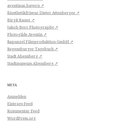
aventinus.bayern ↗
Biosthetikfriseur Dieter Attenberger ↗
Birgit Bauer ↗
Jakob Berr Photography ↗
Photogilde Aventin ↗
Rapunzel Filmproduktion GmbH ↗
Regensburger Tagebuch ↗
Stadt Abensberg ↗
Stadtmuseum Abensberg ↗
META
Anmelden
Eintrags-Feed
Kommentar-Feed
WordPress.org